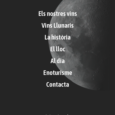
Els nostres vins
Vins Llunaris
La història
El lloc
Al dia
Enoturisme
Contacta