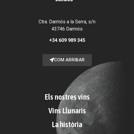
Ctra. Darmós a la Serra, s/n
43746 Darmós
+34 609 989 345
COM ARRIBAR
Els nostres vins
Vins Llunaris
La història