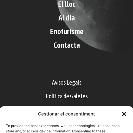
El lloc
Al dia
Enoturisme
Contacta
Avisos Legals
Política de Galetes
Accessibilitat
Gestionar el consentiment
CA
ES
EN
To provide the best experiences, we use technologies like cookies to
store and/or access device information. Consenting to these