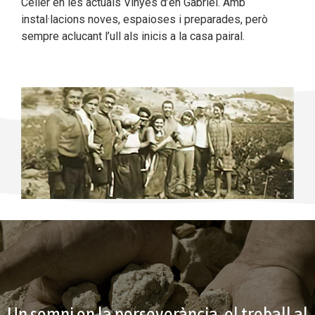
Celler en les actuals Vinyes d’en Gabriel. Amb
instal·lacions noves, espaioses i
preparades, però
sempre aclucant l’ull als inicis a la casa pairal.
Un somni on la perseverància, el treball al